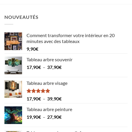
NOUVEAUTÉS
Comment transformer votre intérieur en 20
minutes avec des tableaux
9,90
€
Tableau arbre souvenir
Plage
17,90
€
–
37,90
€
de
prix :
Tableau arbre visage
17,90€
à
37,90€
Note
5.00
Plage
17,90
€
–
39,90
€
sur 5
de
Tableau arbre peinture
prix :
Plage
19,90
€
–
27,90
€
17,90€
de
à
prix :
39,90€