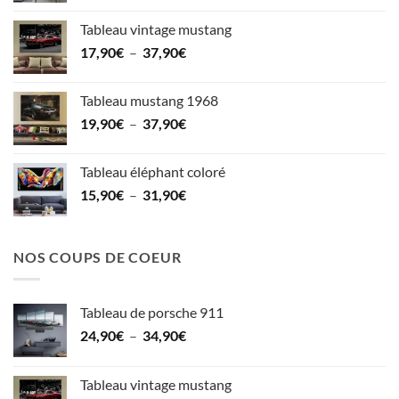
36,90€
prix :
Tableau vintage mustang
15,90€
Plage
17,90
€
–
37,90
€
à
de
35,90€
prix :
Tableau mustang 1968
17,90€
Plage
19,90
€
–
37,90
€
à
de
37,90€
prix :
Tableau éléphant coloré
19,90€
Plage
15,90
€
–
31,90
€
à
de
37,90€
prix :
15,90€
NOS COUPS DE COEUR
à
31,90€
Tableau de porsche 911
Plage
24,90
€
–
34,90
€
de
prix :
Tableau vintage mustang
24,90€