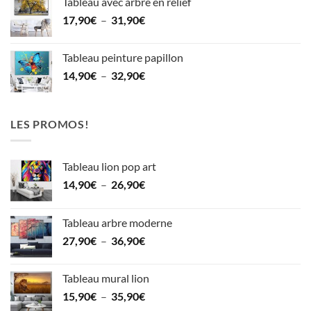
Tableau avec arbre en relief
19,90€
Plage
17,90
€
–
31,90
€
à
de
27,90€
prix :
Tableau peinture papillon
17,90€
Plage
14,90
€
–
32,90
€
à
de
31,90€
prix :
14,90€
LES PROMOS!
à
32,90€
Tableau lion pop art
Plage
14,90
€
–
26,90
€
de
prix :
Tableau arbre moderne
14,90€
Plage
27,90
€
–
36,90
€
à
de
26,90€
prix :
Tableau mural lion
27,90€
Plage
15,90
€
–
35,90
€
à
de