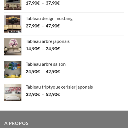
Plage
17,90
€
–
37,90
€
à
de
34,90€
prix :
Tableau design mustang
17,90€
Plage
27,90
€
–
47,90
€
à
de
37,90€
prix :
Tableau arbre japonais
27,90€
Plage
14,90
€
–
24,90
€
à
de
47,90€
prix :
Tableau arbre saison
14,90€
Plage
24,90
€
–
42,90
€
à
de
24,90€
prix :
Tableau triptyque cerisier japonais
24,90€
Plage
32,90
€
–
52,90
€
à
de
42,90€
prix :
32,90€
à
A PROPOS
52,90€