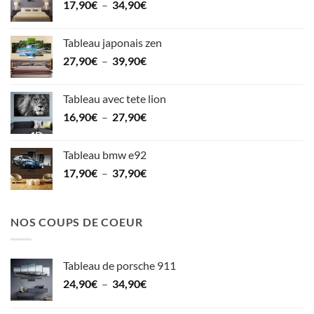
Plage
17,90
€
–
34,90
€
à
de
42,90€
prix :
Tableau japonais zen
17,90€
Plage
27,90
€
–
39,90
€
à
de
34,90€
prix :
Tableau avec tete lion
27,90€
Plage
16,90
€
–
27,90
€
à
de
39,90€
prix :
Tableau bmw e92
16,90€
Plage
17,90
€
–
37,90
€
à
de
27,90€
prix :
17,90€
NOS COUPS DE COEUR
à
37,90€
Tableau de porsche 911
Plage
24,90
€
–
34,90
€
de
prix :