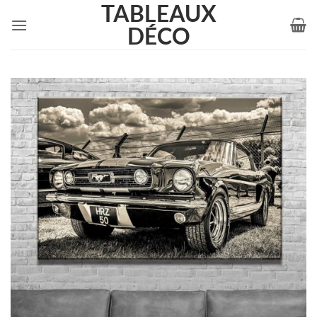
TABLEAUX
Passer
au
DÉCO
contenu