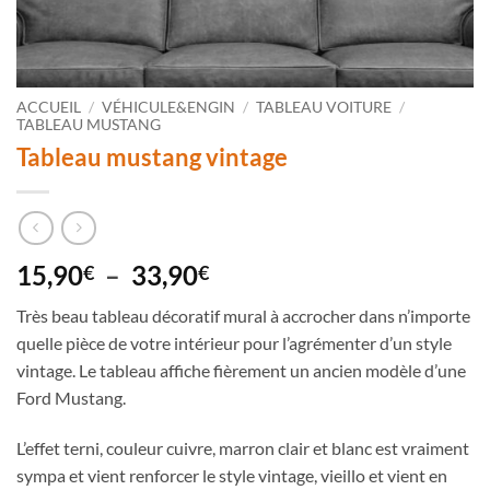
ACCUEIL
/
VÉHICULE&ENGIN
/
TABLEAU VOITURE
/
TABLEAU MUSTANG
Tableau mustang vintage
Plage
15,90
–
33,90
€
€
de
Très beau tableau décoratif mural à accrocher dans n’importe
prix :
quelle pièce de votre intérieur pour l’agrémenter d’un style
15,90€
vintage. Le tableau affiche fièrement un ancien modèle d’une
à
Ford Mustang.
33,90€
L’effet terni, couleur cuivre, marron clair et blanc est vraiment
sympa et vient renforcer le style vintage, vieillo et vient en