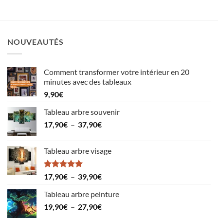
prix :
prix :
19,90€
19,90€
à
à
38,90€
44,90€
NOUVEAUTÉS
Comment transformer votre intérieur en 20
minutes avec des tableaux
9,90
€
Tableau arbre souvenir
Plage
17,90
€
–
37,90
€
de
prix :
Tableau arbre visage
17,90€
à
37,90€
Note
5.00
Plage
17,90
€
–
39,90
€
sur 5
de
Tableau arbre peinture
prix :
Plage
19,90
€
–
27,90
€
17,90€
de
à