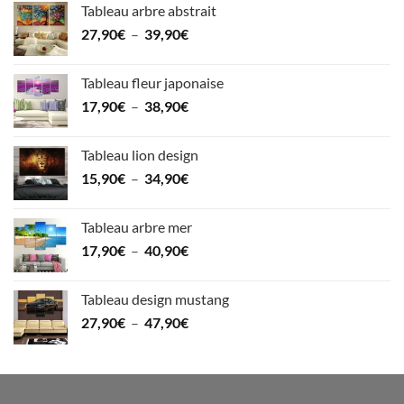
Tableau arbre abstrait
24,90€
Plage
27,90
€
–
39,90
€
à
de
34,90€
prix :
Tableau fleur japonaise
27,90€
Plage
17,90
€
–
38,90
€
à
de
39,90€
prix :
Tableau lion design
17,90€
Plage
15,90
€
–
34,90
€
à
de
38,90€
prix :
Tableau arbre mer
15,90€
Plage
17,90
€
–
40,90
€
à
de
34,90€
prix :
Tableau design mustang
17,90€
Plage
27,90
€
–
47,90
€
à
de
40,90€
prix :
27,90€
à