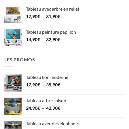
prix :
39,90€
Tableau avec arbre en relief
19,90€
Plage
17,90
€
–
31,90
€
à
de
27,90€
prix :
Tableau peinture papillon
17,90€
Plage
14,90
€
–
32,90
€
à
de
31,90€
prix :
14,90€
LES PROMOS!
à
32,90€
Tableau lion moderne
Plage
17,90
€
–
35,90
€
de
prix :
Tableau arbre saison
17,90€
Plage
24,90
€
–
42,90
€
à
de
35,90€
prix :
Tableau avec des elephants
24,90€